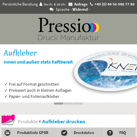
Persönliche Beratung
Anfrage
+49 (0) 44 56 948 77 80
Mo–Fr: 8–16 Uhr
Sprache
- Widerruf -
Aufkleber
Innen und außen stets haftbereit
✓ Frei auf Format geschnitten
✓ Preiswert auch in kleinen Auflagen
✓ Papier- und Folienaufkleber
Produkte ▾
Aufkleber drucken
Produktinfo GPSR
Druckdaten
FAQ