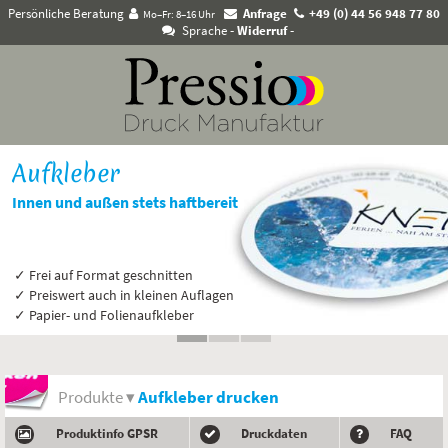
Persönliche Beratung
Anfrage
+49 (0) 44 56 948 77 80
Mo–Fr: 8–16 Uhr
Sprache
- Widerruf -
Aufkleber
Innen und außen stets haftbereit
✓ Frei auf Format geschnitten
✓ Preiswert auch in kleinen Auflagen
✓ Papier- und Folienaufkleber
Produkte ▾
Aufkleber drucken
Produktinfo GPSR
Druckdaten
FAQ