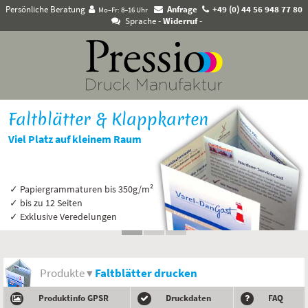
Persönliche Beratung
Anfrage
+49 (0) 44 56 948 77 80
Mo–Fr: 8–16 Uhr
Sprache
- Widerruf -
Faltblätter & Klappkarten
Viel Platz auf kleinem Raum
✓ Papiergrammaturen bis 350g/m²
✓ bis zu 12 Seiten
✓ Exklusive Veredelungen
Produkte ▾
Faltblätter drucken
Produktinfo GPSR
Druckdaten
FAQ