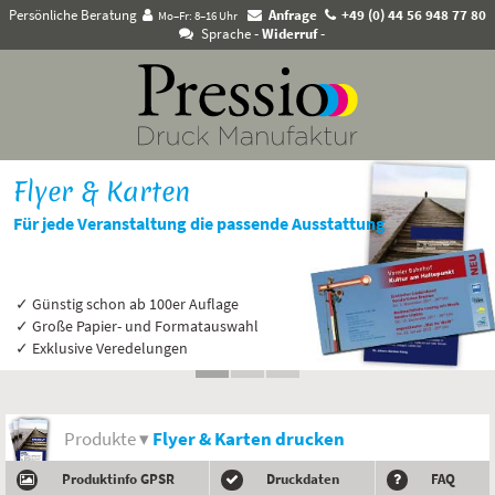
Persönliche Beratung
Anfrage
+49 (0) 44 56 948 77 80
Mo–Fr: 8–16 Uhr
Sprache
- Widerruf -
Flyer & Karten
Für jede Veranstaltung die passende Ausstattung
✓ Günstig schon ab 100er Auflage
✓ Große Papier- und Formatauswahl
✓ Exklusive Veredelungen
Produkte ▾
Flyer & Karten drucken
Produktinfo GPSR
Druckdaten
FAQ